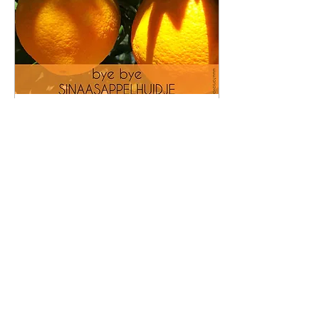
30 apr 2020
∙
2
min.
Bye bye
sinaasappelhuidje
Hebben jouw
(boven)benen & billen
ook een
sinaasappelhuidje? En
zou je ze graag wat
strakker en steviger zien?
Dan heb ik een makkelijk
59
0