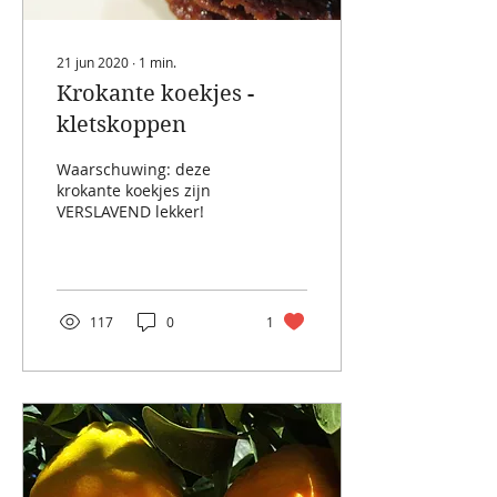
21 jun 2020
∙
1
min.
Krokante koekjes -
kletskoppen
Waarschuwing: deze
krokante koekjes zijn
VERSLAVEND lekker!
117
0
1