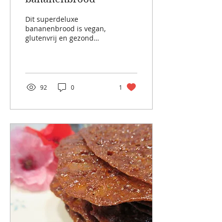
Dit superdeluxe
bananenbrood is vegan,
glutenvrij en gezond
zoet. Waarschuwing:
VERSLAVEND lekker!
Zowel de smaak als de
geur :)...
92
0
1