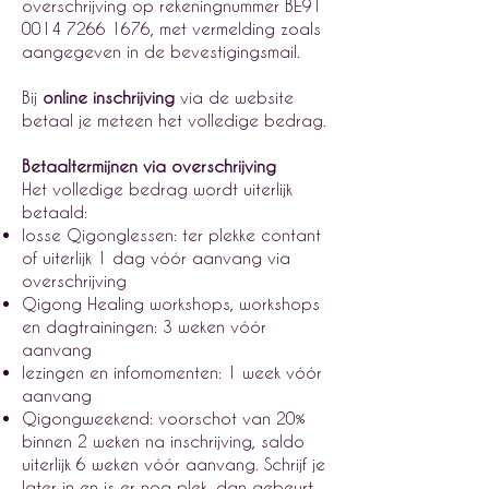
overschrijving op rekeningnummer BE91
0014 7266 1676
, met vermelding zoals
aangegeven in de bevestigingsmail.
Bij
online inschrijving
via de website
betaal je meteen het volledige bedrag.
Betaaltermijnen via overschrijving
Het volledige bedrag wordt uiterlijk
betaald:
losse Qigonglessen: ter plekke contant
of uiterlijk 1 dag vóór aanvang via
overschrijving
Qigong Healing workshops, workshops
en dagtrainingen: 3 weken vóór
aanvang
lezingen en infomomenten: 1 week vóór
aanvang
Qigongweekend: voorschot van 20%
binnen 2 weken na inschrijving, saldo
uiterlijk 6 weken vóór aanvang. Schrijf je
later in en is er nog plek, dan gebeurt