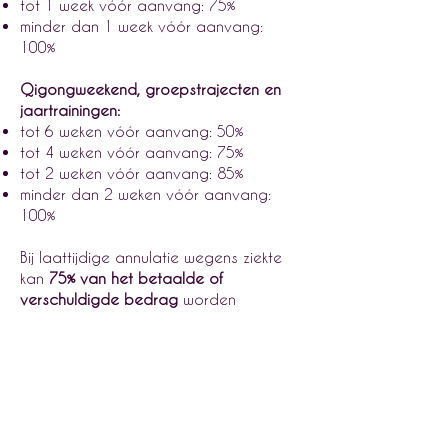
tot 1 week vóór aanvang: 75%
minder dan 1 week vóór aanvang:
100%
Qigongweekend, groepstrajecten en
jaartrainingen:
tot 6 weken vóór aanvang: 50%
tot 4 weken vóór aanvang: 75%
tot 2 weken vóór aanvang: 85%
minder dan 2 weken vóór aanvang:
100%
Bij laattijdige annulatie wegens ziekte
kan
75% van het betaalde of
verschuldigde bedrag
worden
omgezet in een tegoedbon, mits
voorlegging van een doktersattest.
Zonder annulatiebericht is er geen
terugbetaling of tegoedbon mogelijk
en blijft het volledige deelnamebedrag
verschuldigd.