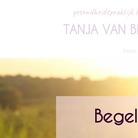
gezondheidspraktijk P
TANJA VAN B
home
Begel