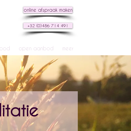
online afspraak maken
+32 (0)486 714 491
nbod
open aanbod
meer
tatie