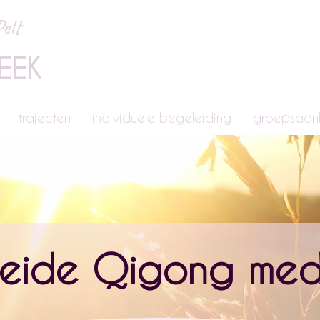
elt
EEK
trajecten
individuele begeleiding
groepsaa
eide Qigong medi