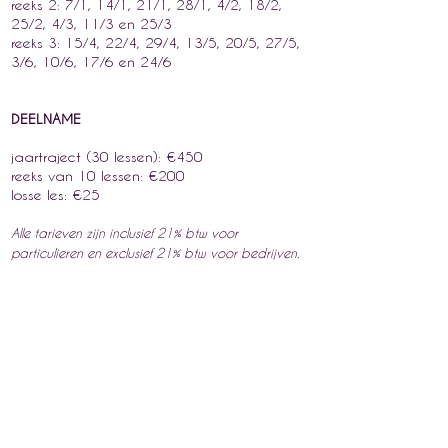
r
eeks 2: 7/1, 14/1, 21/1, 28/1, 4/2, 18/2,
25/2, 4/3, 11/3 en 25/3
r
eeks 3: 15/4, 22/4, 29/4, 13/5, 20/5, 27/5,
3/6, 10/6, 17/6 en 24/6
DEELNAME
j
aartraject (30 lessen): €450
r
eeks van 10 lessen: €200
losse les: €25
Alle tarieven zijn inclusief 21% btw voor
particulieren
en exclusief 21% btw voor bedrijven.
Inbegrepen
Bij de start van elke reeks ontvang je een
uitgebreide hand-out met extra verdieping
rond de theorie. Bij elke praktijkles krijg je een
beknopte hand-out ter ondersteuning van de
beoefening.
Daarnaast is er een korting op
het
Qigongweekend
voor wie regelmatig
deelneemt aan de Qigonglessen.