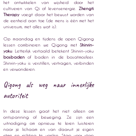
het ontwikkelen van wijsheid door het
cultiveren van Qi of levensenergie.
Zhengti
Therapy
voegt daar het bewust worden van
de eenheid aan toe (de mens is één met het
universum, met alles wat is).
Op maandag en tijdens de open Qigong
lessen combineren we Qigong met
Shinrin-
yoku
. Letterlijk vertaald betekent Shinrin-yoku
bosbaden
of baden in de bosatmosfeer.
Shinrin-yoku is verstillen, vertragen, verbinden
en verwonderen.
Qigong als weg naar innerlijke
autoriteit
In deze lessen gaat het niet alleen om
ontspanning of beweging. Ze zijn
een
uitnodiging om opnieuw te leren luisteren
naar je lichaam en van daaruit je eigen
ritme en richting te voelen.
Stap voor stap