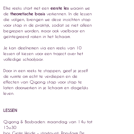
Elke reeks start met een
eerste les
waarin we
de
theoretische basis
verkennen. In de lessen
die volgen, brengen we deze inzichten stap
voor stap in de praktijk, zodat ze niet alleen
begrepen worden, maar ook voelbaar en
geïntegreerd raken in het lichaam.
Je kan deelnemen via een reeks van 10
lessen of kiezen voor een traject over het
volledige schooljaar.
Door in een reeks te stappen, geef je jezelf
de ruimte om echt te verdiepen en de
effecten van Qigong stap voor stap te
laten doorwerken in je lichaam en dagelijks
leven.
LESSEN
Qigong & Bosbaden: maandag van 14u tot
15u30
bos Grote Heide - startpunt: Ponyfarm De