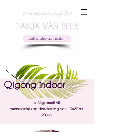
gezondheidspraktijk Pelt
TANJA VAN BEEK
online afspraak maken
Qigong indoor
@ AlignmentLAB
tweewekelijks op donderdag van 19u30 tot
20u30