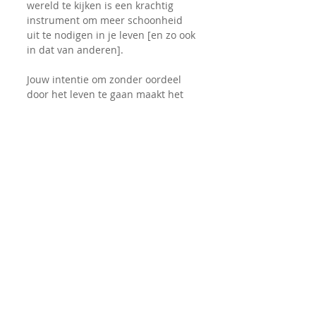
wereld te kijken is een krachtig 
instrument om meer schoonheid 
uit te nodigen in je leven [en zo ook 
in dat van anderen].
Jouw intentie om zonder oordeel 
door het leven te gaan maakt het 
overbodig om je met loslaten & 
acceptatie bezig te houden ... dat 
gebeurt dan vanzelf. 
Opmerkingen