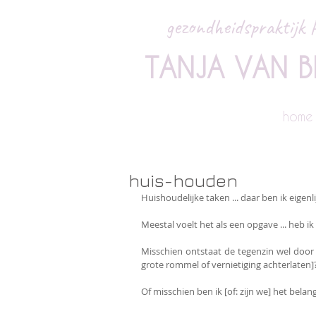
gezondheidspraktijk P
TANJA VAN B
home
huis-houden
Huishoudelijke taken ... daar ben ik eigenl
Meestal voelt het als een opgave ... heb ik
Misschien ontstaat de tegenzin wel door 
grote rommel of vernietiging achterlaten]
Of misschien ben ik [of: zijn we] het bela