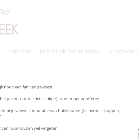
elt
EEK
trajecten
individuele begeleiding
groepsaa
ijk nooit een fan van geweest ...
 het gevoel dat ik er iets leuk(er)s voor moet opofferen.
de pejoratieve connotatie van huishouden [nl. herrie schoppen, 
?
ng van huis-houden wel vergeten.