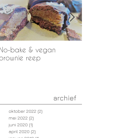
No-bake & vegan
RECEPT: Café Noi
brownie reep
Koffietaart
archief
oktober 2022
(2)
2 posts
mei 2022
(2)
2 posts
juni 2020
(1)
1 post
april 2020
(2)
2 posts