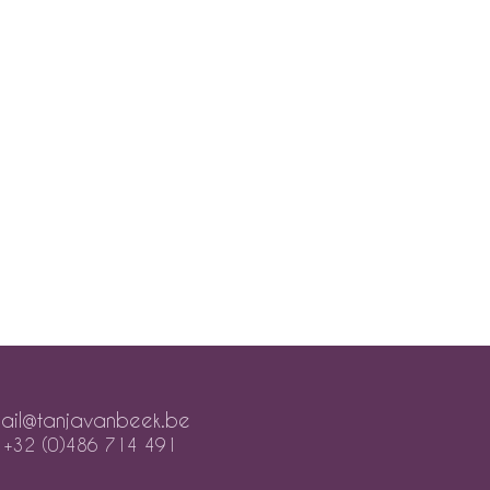
ail@tanjavanbeek.be
+32 (0)486 714 491