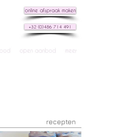
online afspraak maken
+32 (0)486 714 491
nbod
open aanbod
meer
recepten