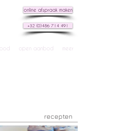
online afspraak maken
+32 (0)486 714 491
nbod
open aanbod
meer
recepten