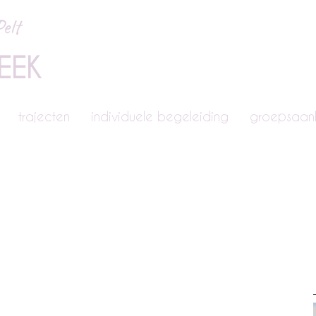
elt
EEK
trajecten
individuele begeleiding
groepsaa