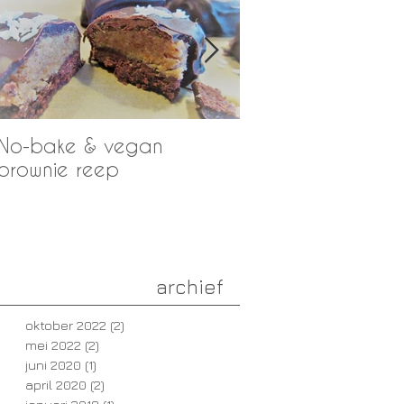
No-bake & vegan
RECEPT: Café Noi
brownie reep
Koffietaart
archief
oktober 2022
(2)
2 posts
mei 2022
(2)
2 posts
juni 2020
(1)
1 post
april 2020
(2)
2 posts