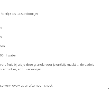
 heerlijk als tussendoortje!
en
ps
eden
00ml water
vers fruit bij als je deze granola voor je ontbijt maakt ... de dadels 
 rozijntjes, enz... vervangen.
also very lovely as an afternoon snack!