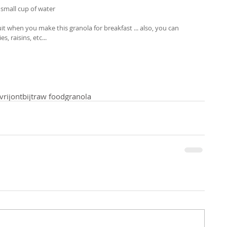
small cup of water
ruit when you make this granola for breakfast ... also, you can 
, raisins, etc... 
vrij
ontbijt
raw food
granola