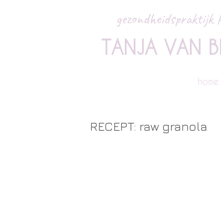
gezondheidspraktijk P
TANJA VAN B
home
RECEPT: raw granola