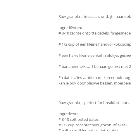
Raw granola ... ideaal als ontbijt, maar ook
Ingrediënten:
# 8-10 zachte ontpitte dadels, fijngesned
# 1/2 cup of een kleine handvol kokoschi
# een halve kleine venkel in blokjes gesn
# bananenmelk → 1 banaan gemixt met 2
En dat is alles ... uiteraard kan er ook nog 
kan je ook door blauwe bessen, moerbeien,
Raw granola ... perfect for breakfast, but 
Ingredients:
# 8-10 soft pitted dates
# 1/2 cup coconutchips (coconutflakes)
# half a small fennel, cut into cubes