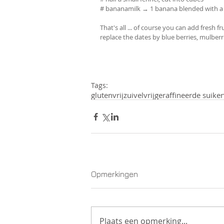
# bananamilk → 1 banana blended with a 
That's all ... of course you can add fresh f
replace the dates by blue berries, mulberries
Tags:
glutenvrij
zuivelvrij
geraffineerde suiker
Opmerkingen
Plaats een opmerking...