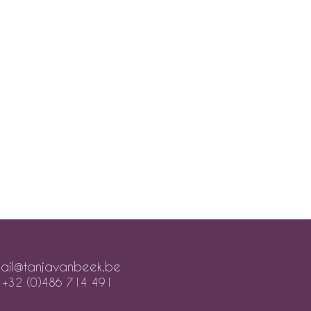
ail@tanjavanbeek.be
+32 (0)486 714 491